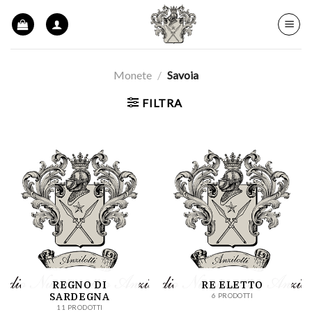
Skip
to
content
Monete
/
Savoia
FILTRA
REGNO DI
RE ELETTO
SARDEGNA
6 PRODOTTI
11 PRODOTTI