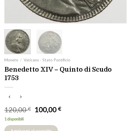
Monete
/
Vaticano - Stato Pontificio
Benedetto XIV – Quinto di Scudo
1753
Il
Il
120,00
100,00
€
€
prezzo
prezzo
1 disponibili
originale
attuale
era:
è:
Aggiungi al carrello