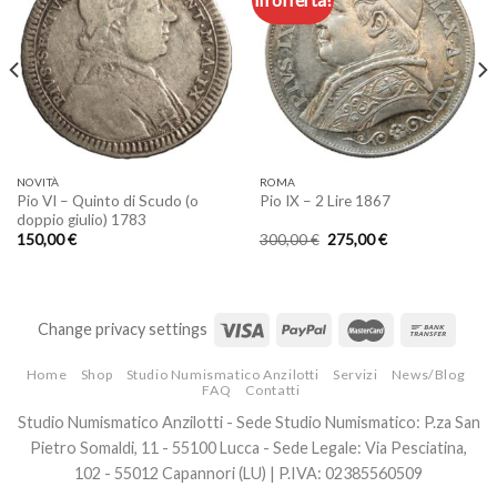
Aggiungi
Aggiungi
a lista
a lista
dei
dei
desideri
desideri
NOVITÀ
ROMA
Pio VI – Quinto di Scudo (o
Pio IX – 2 Lire 1867
doppio giulio) 1783
Il
Il
150,00
€
300,00
€
275,00
€
prezzo
prezzo
originale
attuale
era:
è:
300,00 €.
275,00 €.
Change privacy settings
Home
Shop
Studio Numismatico Anzilotti
Servizi
News/Blog
FAQ
Contatti
Studio Numismatico Anzilotti - Sede Studio Numismatico: P.za San
Pietro Somaldi, 11 - 55100 Lucca - Sede Legale: Via Pesciatina,
102 - 55012 Capannori (LU) | P.IVA: 02385560509