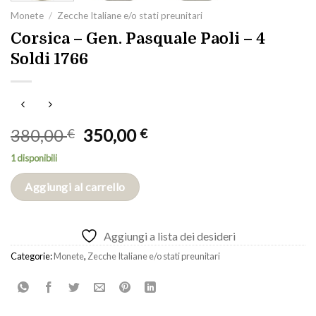
Monete
/
Zecche Italiane e/o stati preunitari
Corsica – Gen. Pasquale Paoli – 4
Soldi 1766
Il
Il
380,00
350,00
€
€
prezzo
prezzo
1 disponibili
originale
attuale
era:
è:
Aggiungi al carrello
380,00 €.
350,00 €.
Aggiungi a lista dei desideri
Categorie:
Monete
,
Zecche Italiane e/o stati preunitari