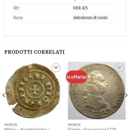
Rif:
MIR 4/5
Note
debolezze di conio
PRODOTTI CORRELATI
In offerta!
Aggiungi
Aggiungi
a lista
a lista
dei
dei
desideri
desideri
MONETE
MONETE
Milano – Anonime Enrico –
Firenze – Francescone 1779