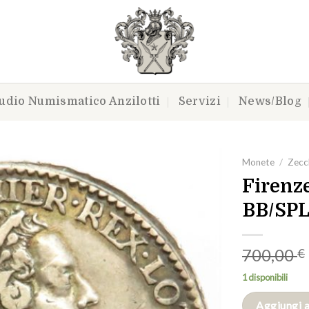
udio Numismatico Anzilotti
Servizi
News/Blog
Monete
/
Zecch
Firenz
BB/SP
Aggiungi
a lista
dei
700,00
€
desideri
1 disponibili
Aggiungi a