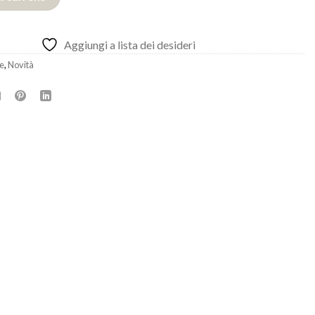
700,00 €.
450,00 €.
Aggiungi a lista dei desideri
e
,
Novità