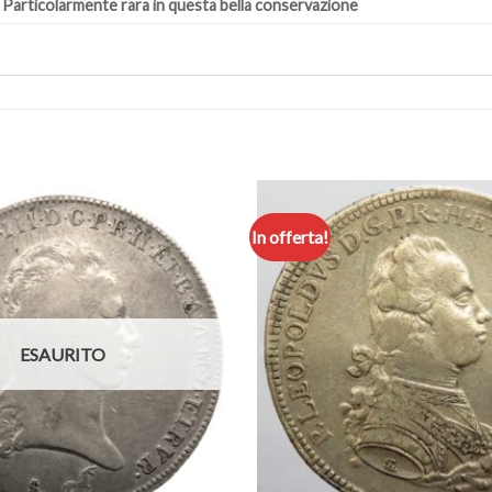
Particolarmente rara in questa bella conservazione
In offerta!
Aggiungi
a lista
dei
desideri
ESAURITO