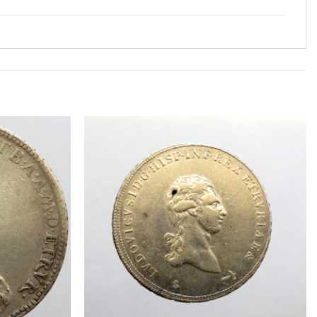
Aggiungi
Aggiungi
a lista
a lista
dei
dei
desideri
desideri