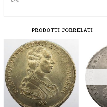
Note
PRODOTTI CORRELATI
Aggiungi
a lista
dei
desideri