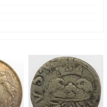
Aggiungi
Aggiungi
a lista
a lista
dei
dei
desideri
desideri