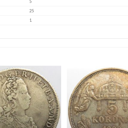
5
25
1
Aggiungi
a lista
dei
desideri