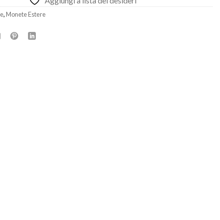
Aggiungi a lista dei desideri
e
,
Monete Estere