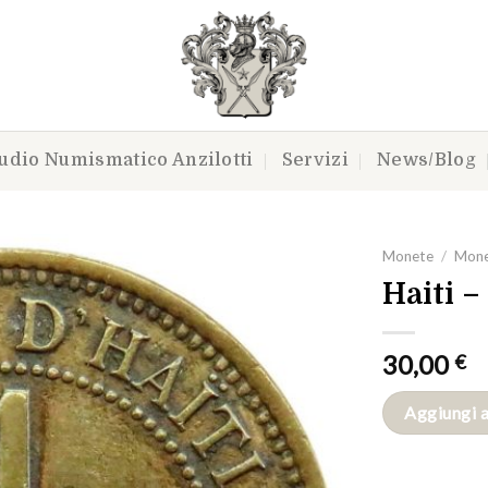
udio Numismatico Anzilotti
Servizi
News/Blog
Monete
/
Mone
Haiti –
Aggiungi
30,00
€
a lista
dei
desideri
Aggiungi a