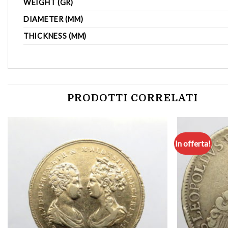
WEIGHT (GR)
DIAMETER (MM)
THICKNESS (MM)
PRODOTTI CORRELATI
In offerta!
Aggiungi
a lista
dei
desideri