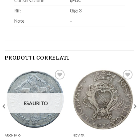
Conservazione
qFDC
Rif:
Gig: 3
Note
–
PRODOTTI CORRELATI
Aggiungi
Aggiungi
a lista
a lista
ESAURITO
dei
dei
desideri
desideri
ARCHIVIO
NOVITÀ