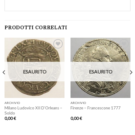
PRODOTTI CORRELATI
Aggiungi
Aggiungi
a lista
a lista
ESAURITO
ESAURITO
dei
dei
desideri
desideri
ARCHIVIO
ARCHIVIO
Milano Ludovico XII D’Orleans –
Firenze – Francescone 1777
Soldo
0,00
€
0,00
€