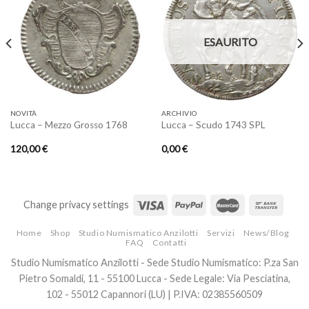
Aggiungi
Aggiungi
a lista
a lista
ESAURITO
dei
dei
desideri
desideri
NOVITÀ
ARCHIVIO
Lucca – Mezzo Grosso 1768
Lucca – Scudo 1743 SPL
120,00
€
0,00
€
Change privacy settings
Home
Shop
Studio Numismatico Anzilotti
Servizi
News/Blog
FAQ
Contatti
Studio Numismatico Anzilotti - Sede Studio Numismatico: P.za San
Pietro Somaldi, 11 - 55100 Lucca - Sede Legale: Via Pesciatina,
102 - 55012 Capannori (LU) | P.IVA: 02385560509