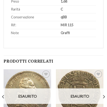
Peso
1.68
Rarità
C
Conservazione
qBB
Rif:
MIR 115
Note
Graffi
PRODOTTI CORRELATI
Aggiungi
Aggiungi
a lista
a lista
ESAURITO
ESAURITO
dei
dei
desideri
desideri