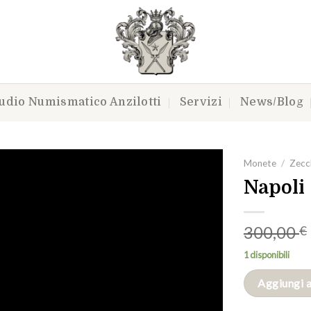
udio Numismatico Anzilotti
Servizi
News/Blog
Monete
/
Zecch
Napoli 
Aggiungi
300,00
€
a lista
dei
1 disponibili
desideri
Aggiungi a