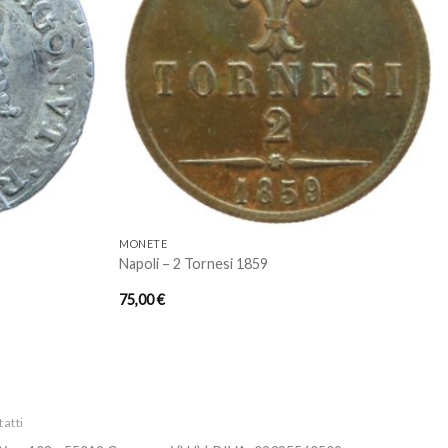
Aggiungi
Aggiungi
a lista
a lista
dei
dei
desideri
desideri
MONETE
Napoli – 2 Tornesi 1859
75,00
€
atti