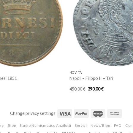
Aggiungi
a lista
dei
desideri
NOVITÀ
nesi 1851
Napoli – Filippo II – Tarì
Il
Il
450,00
€
390,00
€
prezzo
prezzo
originale
attuale
era:
è:
450,00 €.
390,00 €.
Change privacy settings
me
Shop
Studio Numismatico Anzilotti
Servizi
News/Blog
FAQ
Cont