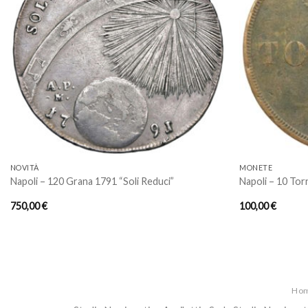
Aggiungi
a lista
dei
desideri
NOVITÀ
MONETE
Napoli – 120 Grana 1791 “Soli Reduci”
Napoli – 10 Tor
750,00
€
100,00
€
Ho