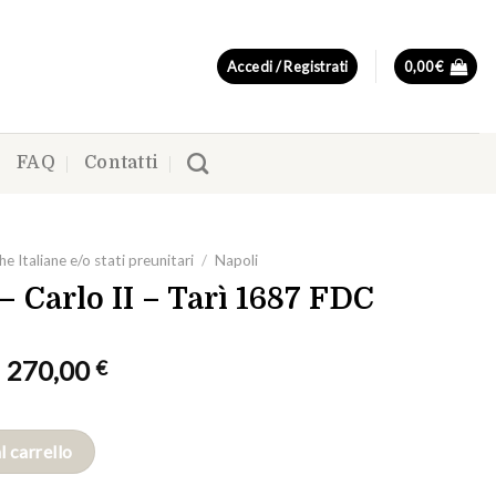
Accedi / Registrati
0,00
€
FAQ
Contatti
e Italiane e/o stati preunitari
/
Napoli
– Carlo II – Tarì 1687 FDC
Il
Il
270,00
€
prezzo
prezzo
originale
attuale
era:
è:
l carrello
300,00 €.
270,00 €.