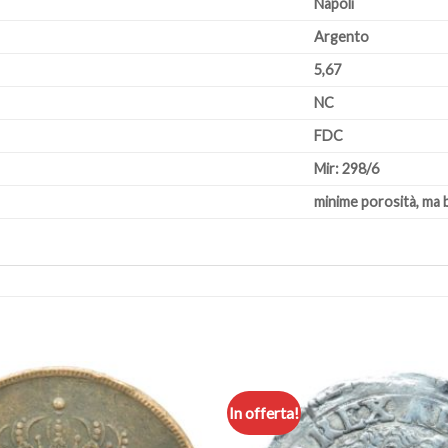
Napoli
Argento
5,67
NC
FDC
Mir: 298/6
minime porosità, ma 
In offerta!