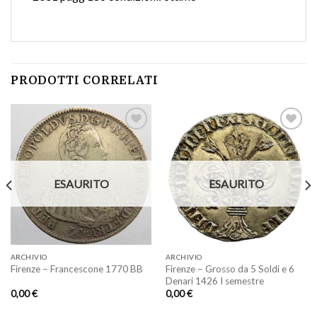
PRODOTTI CORRELATI
Aggiungi
Aggiungi
a lista
a lista
ESAURITO
ESAURITO
dei
dei
desideri
desideri
ARCHIVIO
ARCHIVIO
Firenze – Grosso da 5 Soldi e 6
Firenze – Francescone 1770 BB
Denari 1426 I semestre
0,00
€
0,00
€