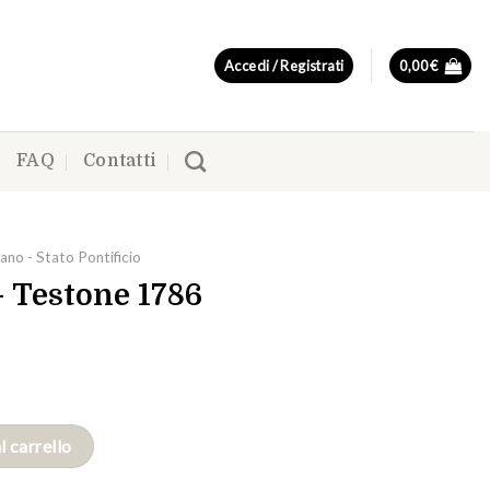
Accedi / Registrati
0,00
€
FAQ
Contatti
ano - Stato Pontificio
– Testone 1786
l carrello