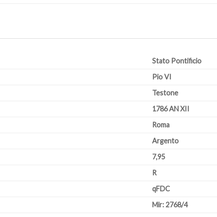
Stato Pontificio
Pio VI
Testone
1786 AN XII
Roma
Argento
7,95
R
qFDC
Mir: 2768/4