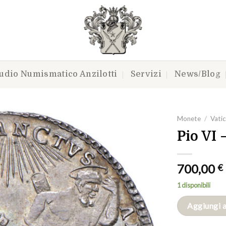
udio Numismatico Anzilotti
Servizi
News/Blog
Monete
/
Vatic
Pio VI 
Aggiungi
700,00
€
a lista
dei
1 disponibili
desideri
Aggiungi a