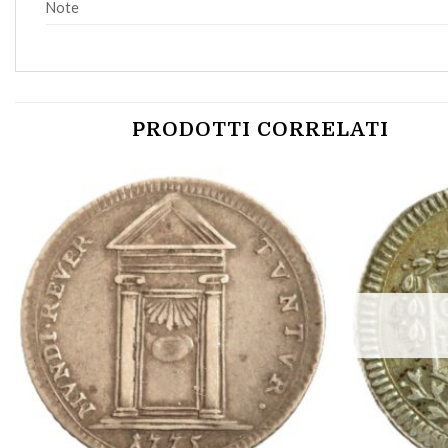
Note
PRODOTTI CORRELATI
Aggiungi
a lista
dei
desideri