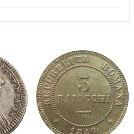
Aggiungi
Aggiungi
a lista
a lista
dei
dei
desideri
desideri