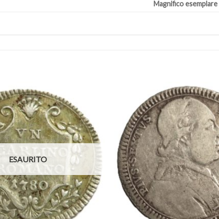
Magnifico esemplare
Aggiungi
a lista
dei
desideri
ESAURITO