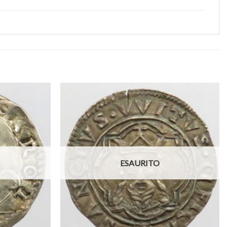
Aggiungi
Aggiungi
a lista
a lista
dei
dei
desideri
desideri
ESAURITO