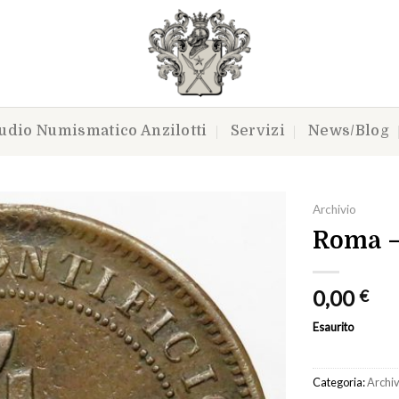
udio Numismatico Anzilotti
Servizi
News/Blog
Archivio
Roma – 
Aggiungi
0,00
€
a lista
dei
Esaurito
desideri
Categoria:
Archiv