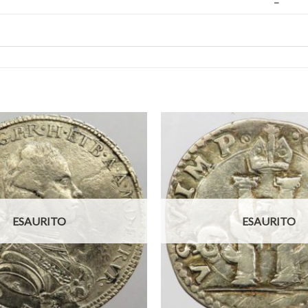
–
Aggiungi
a lista
dei
desideri
ESAURITO
ESAURITO