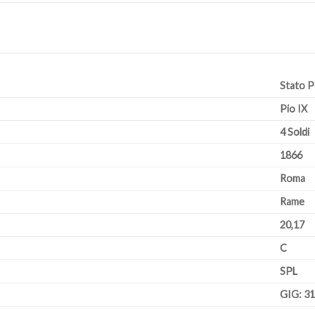
Stato P
Pio IX
4 Soldi
1866
Roma
Rame
20,17
C
SPL
GIG: 3