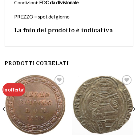
Condizioni:
FDC da divisionale
PREZZO = spot del giorno
La foto del prodotto è indicativa
PRODOTTI CORRELATI
In offerta!
Aggiungi
Aggiungi
a lista
a lista
dei
dei
desideri
desideri