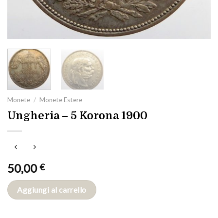
Monete
/
Monete Estere
Ungheria – 5 Korona 1900
50,00
€
Aggiungi al carrello