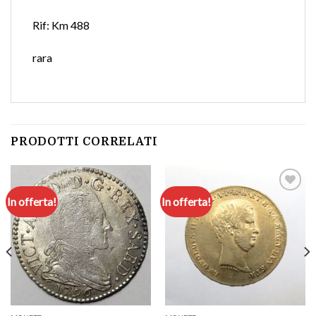
Rif: Km 488
rara
PRODOTTI CORRELATI
In offerta!
In offerta!
Aggiungi
Aggiungi
a lista
a lista
dei
dei
desideri
desideri