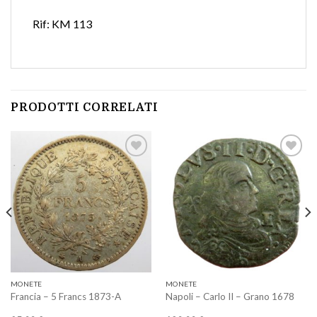
Rif: KM 113
PRODOTTI CORRELATI
Aggiungi
Aggiungi
a lista
a lista
dei
dei
desideri
desideri
MONETE
MONETE
Francia – 5 Francs 1873-A
Napoli – Carlo II – Grano 1678