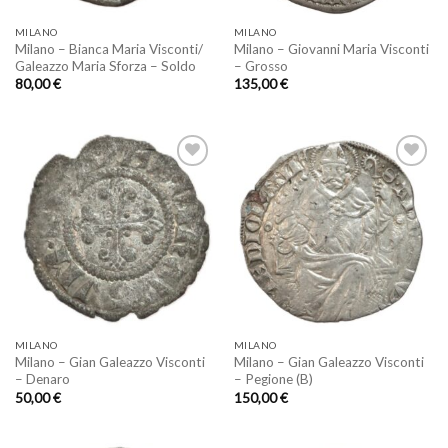
MILANO
MILANO
Milano – Bianca Maria Visconti/
Milano – Giovanni Maria Visconti
Galeazzo Maria Sforza – Soldo
– Grosso
80,00
€
135,00
€
Aggiungi
Aggiungi
a lista
a lista
dei
dei
desideri
desideri
MILANO
MILANO
Milano – Gian Galeazzo Visconti
Milano – Gian Galeazzo Visconti
– Denaro
– Pegione (B)
50,00
€
150,00
€