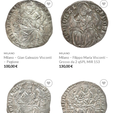
Aggiungi
Aggiungi
a lista
a lista
dei
dei
desideri
desideri
MILANO
MILANO
Milano – Gian Galeazzo Visconti
Milano – Filippo Maria Visconti –
– Pegione
Grosso da 2 qSPL MIR 153
100,00
€
130,00
€
Aggiungi
Aggiungi
a lista
a lista
dei
dei
desideri
desideri