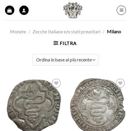
Skip
to
content
Monete
/
Zecche Italiane e/o stati preunitari
/
Milano
FILTRA
Aggiungi
Aggiungi
a lista
a lista
dei
dei
desideri
desideri