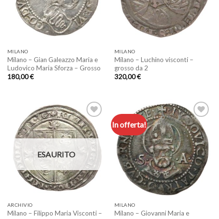
dei
dei
desideri
desideri
MILANO
MILANO
Milano – Gian Galeazzo Maria e
Milano – Luchino visconti –
Ludovico Maria Sforza – Grosso
grosso da 2
180,00
€
320,00
€
In offerta!
Aggiungi
Aggiungi
a lista
a lista
ESAURITO
dei
dei
desideri
desideri
ARCHIVIO
MILANO
Milano – Filippo Maria Visconti –
Milano – Giovanni Maria e