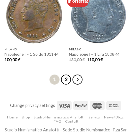
In offerta!
Aggiungi
Aggiungi
a lista
a lista
dei
dei
desideri
desideri
MILANO
MILANO
Napoleone I – 1 Soldo 1811-M
Napoleone I – 1 Lira 1808-M
Il
Il
100,00
€
130,00
€
110,00
€
prezzo
prezzo
originale
attuale
era:
è:
130,00 €.
110,00 €.
1
2
Change privacy settings
Home
Shop
Studio Numismatico Anzilotti
Servizi
News/Blog
FAQ
Contatti
Studio Numismatico Anzilotti - Sede Studio Numismatico: P.za San