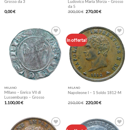
Grosso da 3
Ludovico Maria Sforza – Grosso
da 5
Il
Il
0,00
€
300,00
€
270,00
€
prezzo
prezzo
originale
attuale
era:
è:
300,00 €.
270,00 €.
In offerta!
Aggiungi
Aggiungi
a lista
a lista
dei
dei
desideri
desideri
MILANO
MILANO
MIlano – Enrico VII di
Napoleone I – 1 Soldo 1812-M
Lussemburgo – Grosso
Il
Il
1.100,00
€
250,00
€
220,00
€
prezzo
prezzo
originale
attuale
era:
è:
250,00 €.
220,00 €.