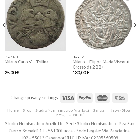
Aggiungi
Aggiungi
a lista
a lista
dei
dei
desideri
desideri
MONETE
NOVITÀ
Milano – Filippo Maria Visconti –
Milano Carlo V – Trillina
Grosso da 2 BB+
25,00
€
130,00
€
Change privacy settings
Home
Shop
Studio Numismatico Anzilotti
Servizi
News/Blog
FAQ
Contatti
Studio Numismatico Anzilotti - Sede Studio Numismatico: P.za San
Pietro Somaldi, 11 - 55100 Lucca - Sede Legale: Via Pesciatina,
102 - 55012 Capannori (LU) | P.IVA: 02385560509