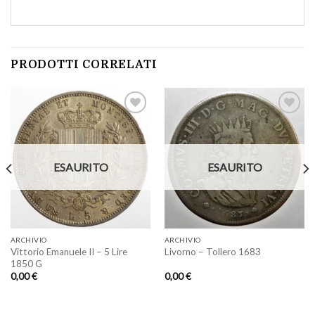
PRODOTTI CORRELATI
Aggiungi
Aggiungi
a lista
a lista
ESAURITO
ESAURITO
dei
dei
desideri
desideri
ARCHIVIO
ARCHIVIO
Vittorio Emanuele II – 5 Lire
Livorno – Tollero 1683
1850 G
0,00
€
0,00
€