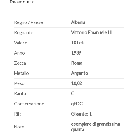
Descrizione
Regno / Paese
Albania
Regnante
Vittorio Emanuele III
Valore
10 Lek
Anno
1939
Zecca
Roma
Metallo
Argento
Peso
10,02
Rarità
C
Conservazione
qFDC
Rif:
Gigante: 1
esemplare di grandissima
Note
qualità