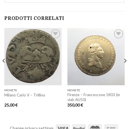
PRODOTTI CORRELATI
Aggiungi
Aggiungi
a lista
a lista
dei
dei
desideri
desideri
MONETE
MONETE
Firenze – Francescone 1803 (in
Milano Carlo V – Trillina
slab AU50)
25,00
€
350,00
€
Change privacy settings