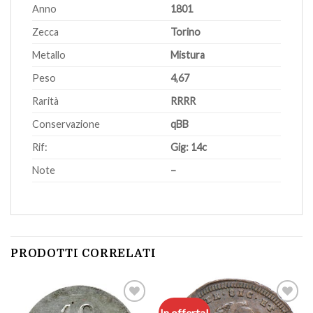
Anno
1801
Zecca
Torino
Metallo
Mistura
Peso
4,67
Rarità
RRRR
Conservazione
qBB
Rif:
Gig: 14c
Note
–
PRODOTTI CORRELATI
In offerta!