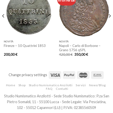
Aggiungi
Aggiungi
a lista
a lista
dei
dei
desideri
desideri
NOVITÀ
NOVITÀ
Napoli – Carlo di Borbone –
Firenze – 10 Quattrini 1853
Grano 1756 qSPL
Il
Il
200,00
€
420,00
€
350,00
€
prezzo
prezzo
originale
attuale
era:
è:
420,00 €.
350,00 €.
Change privacy settings
Home
Shop
Studio Numismatico Anzilotti
Servizi
News/Blog
FAQ
Contatti
Studio Numismatico Anzilotti - Sede Studio Numismatico: P.za San
Pietro Somaldi, 11 - 55100 Lucca - Sede Legale: Via Pesciatina,
102 - 55012 Capannori (LU) | P.IVA: 02385560509