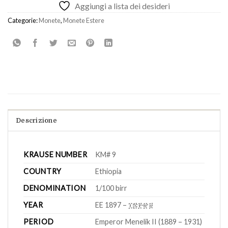
Aggiungi a lista dei desideri
Categorie:
Monete
,
Monete Estere
Descrizione
KRAUSE NUMBER
KM# 9
COUNTRY
Ethiopia
DENOMINATION
1/100 birr
YEAR
EE 1897 –
፲፷፻፹፱
PERIOD
Emperor Menelik II (1889 – 1931)