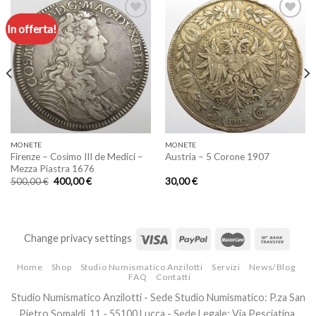
In offerta!
Aggiungi
Aggiungi
a lista
a lista
dei
dei
desideri
desideri
MONETE
MONETE
Firenze – Cosimo III de Medici –
Austria – 5 Corone 1907
Mezza Piastra 1676
Il
Il
500,00
€
400,00
€
30,00
€
prezzo
prezzo
originale
attuale
era:
è:
500,00 €.
400,00 €.
Change privacy settings
Home
Shop
Studio Numismatico Anzilotti
Servizi
News/Blog
FAQ
Contatti
Studio Numismatico Anzilotti - Sede Studio Numismatico: P.za San
Pietro Somaldi, 11 - 55100 Lucca - Sede Legale: Via Pesciatina,