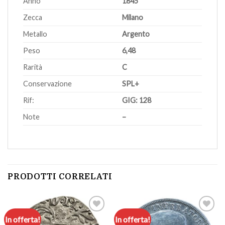
Anno
1845
Zecca
Milano
Metallo
Argento
Peso
6,48
Rarità
C
Conservazione
SPL+
Rif:
GIG: 128
Note
–
PRODOTTI CORRELATI
In offerta!
In offerta!