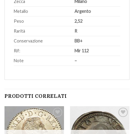
Zecca
Milano
Metallo
Argento
Peso
2,52
Rarità
R
Conservazione
BB+
Rif:
Mir 112
Note
–
PRODOTTI CORRELATI
Aggiungi
Aggiungi