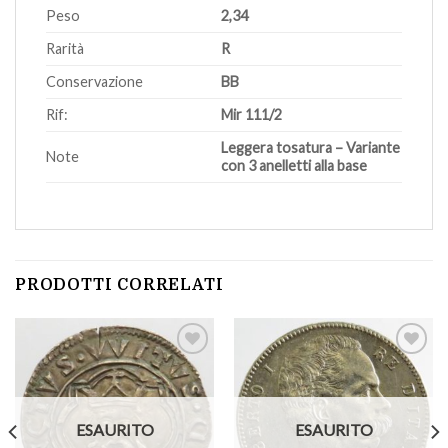
Peso
2,34
Rarità
R
Conservazione
BB
Rif:
Mir 111/2
Leggera tosatura – Variante
Note
con 3 anelletti alla base
PRODOTTI CORRELATI
Aggiungi
Aggiungi
a lista
a lista
ESAURITO
ESAURITO
dei
dei
desideri
desideri