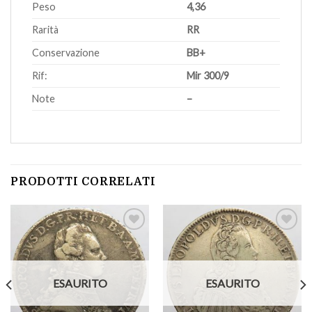
Peso
4,36
Rarità
RR
Conservazione
BB+
Rif:
Mir 300/9
Note
–
PRODOTTI CORRELATI
Aggiungi
Aggiungi
a lista
a lista
ESAURITO
ESAURITO
dei
dei
desideri
desideri