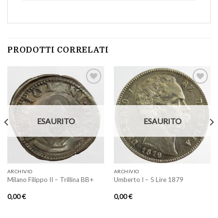
PRODOTTI CORRELATI
Aggiungi
Aggiungi
a lista
a lista
ESAURITO
ESAURITO
dei
dei
desideri
desideri
ARCHIVIO
ARCHIVIO
Milano Filippo II – Trillina BB+
Umberto I – 5 Lire 1879
0,00
€
0,00
€