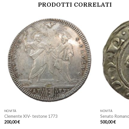
PRODOTTI CORRELATI
Aggiungi
a lista
dei
desideri
NOVITÀ
NOVITÀ
Clemente XIV- testone 1773
Senato Romano 
200,00
€
500,00
€