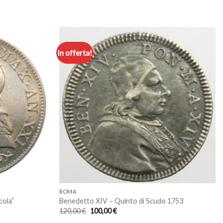
In offerta!
Aggiungi
Aggiungi
a lista
a lista
dei
dei
desideri
desideri
ROMA
cola”
Benedetto XIV – Quinto di Scudo 1753
Il
Il
120,00
€
100,00
€
prezzo
prezzo