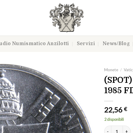
udio Numismatico Anzilotti
Servizi
News/Blog
Monete
/
Vatic
(SPOT) 
1985 F
Aggiungi
a lista
dei
22,56
€
desideri
2 disponibili
(SPOT) - Giova