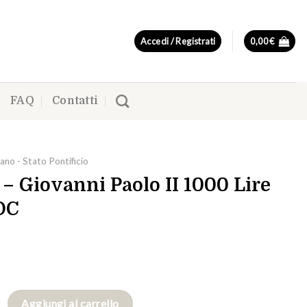
Accedi / Registrati
0,00
€
FAQ
Contatti
ano - Stato Pontificio
– Giovanni Paolo II 1000 Lire
DC
nni Paolo II 1000 Lire 1985 FDC quantità
Aggiungi al carrello