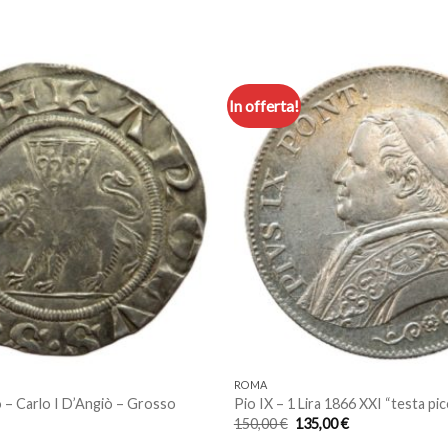
In offerta!
Aggiungi
a lista
dei
desideri
ROMA
– Carlo I D’Angiò – Grosso
Pio IX – 1 Lira 1866 XXI “testa pic
Il
Il
150,00
€
135,00
€
prezzo
prezzo