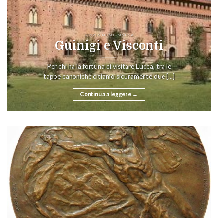
STORIA NUMISMATICA
Guinigi e Visconti
Per chi ha la fortuna di visitare Lucca, tra le
tappe canoniche citiamo sicuramente due [...]
Continua a leggere
→